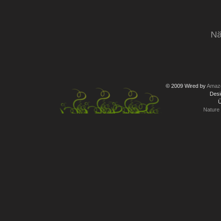
Nä
© 2009 Wired by
Amazo
Desi
Ü
Nature 