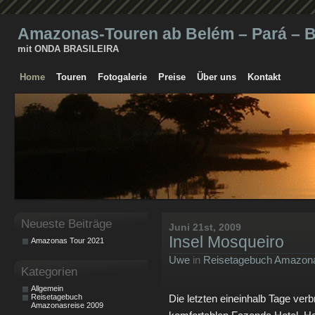
Amazonas-Touren ab Belém – Pará – Br
mit ONDA BRASILEIRA
Home
Touren
Fotogalerie
Preise
Über uns
Kontakt
Neueste Beiträge
Juni 21st, 2009
Insel Mosqueiro
Amazonas Tour 2021
Uwe
in
Reisetagebuch Amazona
Kategorien
Allgemein
Reisetagebuch
Die letzten eineinhalb Tage verb
Amazonasreise 2009