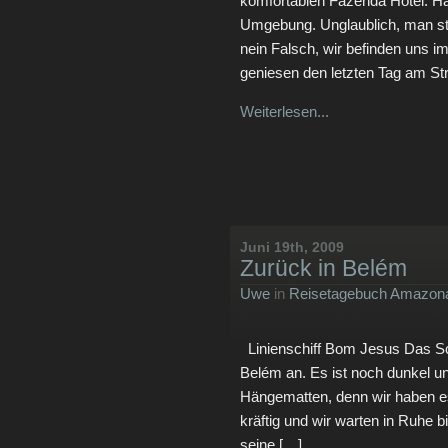
komfortablen Fazenda Hotel. Han
Umgebung. Unglaublich, man st
nein Falsch, wir befinden uns
geniesen den letzten Tag am St
Weiterlesen...
Juni 19th, 2009
Zurück in Belém
Uwe
in
Reisetagebuch Amazona
Linienschiff Bom Jesus Das Sc
Belém an. Es ist noch dunkel un
Hängematten, denn wir haben es j
kräftig und wir warten in Ruhe 
seine […]