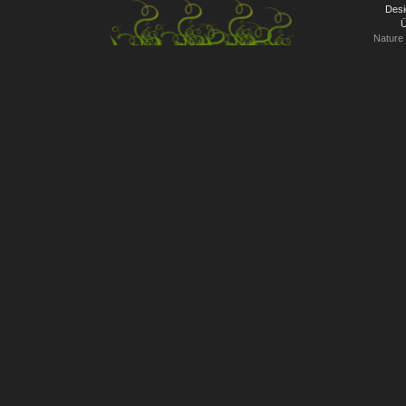
Desi
Ü
Nature 