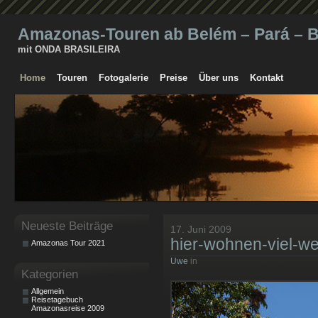
Amazonas-Touren ab Belém – Pará – Br
mit ONDA BRASILEIRA
Home
Touren
Fotogalerie
Preise
Über uns
Kontakt
Neueste Beiträge
17. Juni 2009
hier-wohnen-viel-w
Amazonas Tour 2021
Uwe
in
Kategorien
Allgemein
Reisetagebuch
Amazonasreise 2009