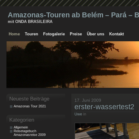
Amazonas-Touren ab Belém – Pará – Br
mit ONDA BRASILEIRA
Home
Touren
Fotogalerie
Preise
Über uns
Kontakt
Neueste Beiträge
17. Juni 2009
erster-wassertest2
Amazonas Tour 2021
Uwe
in
Kategorien
Allgemein
Reisetagebuch
Amazonasreise 2009