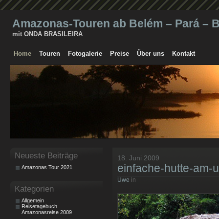
Amazonas-Touren ab Belém – Pará – Br
mit ONDA BRASILEIRA
Home
Touren
Fotogalerie
Preise
Über uns
Kontakt
Neueste Beiträge
18. Juni 2009
einfache-hutte-am-u
Amazonas Tour 2021
Uwe
in
Kategorien
Allgemein
Reisetagebuch
Amazonasreise 2009