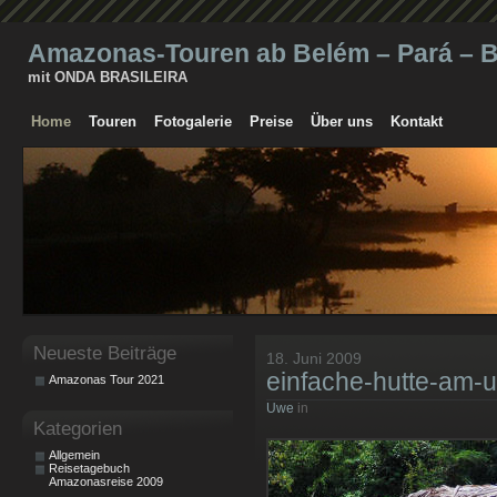
Amazonas-Touren ab Belém – Pará – Br
mit ONDA BRASILEIRA
Home
Touren
Fotogalerie
Preise
Über uns
Kontakt
Neueste Beiträge
18. Juni 2009
einfache-hutte-am-u
Amazonas Tour 2021
Uwe
in
Kategorien
Allgemein
Reisetagebuch
Amazonasreise 2009