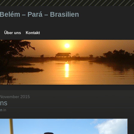
elém – Pará – Brasilien
Über uns
Kontakt
 November 2015
ns
in
in