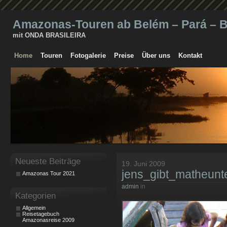
Amazonas-Touren ab Belém – Pará – Br
mit ONDA BRASILEIRA
Home
Touren
Fotogalerie
Preise
Über uns
Kontakt
Neueste Beiträge
19. Juni 2009
jens_gibt_matheunte
Amazonas Tour 2021
admin
in
Kategorien
Allgemein
Reisetagebuch
Amazonasreise 2009