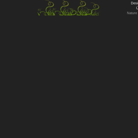
Desi
Ü
Nature 