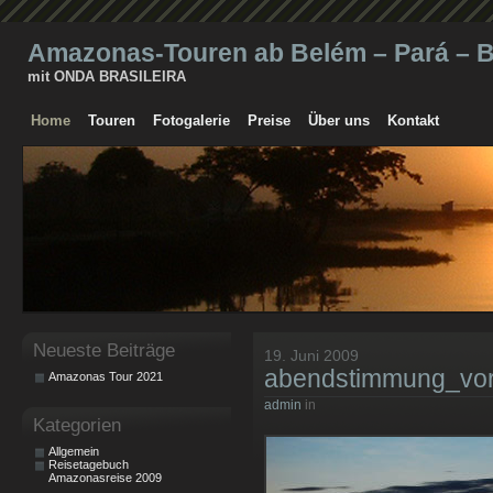
Amazonas-Touren ab Belém – Pará – Br
mit ONDA BRASILEIRA
Home
Touren
Fotogalerie
Preise
Über uns
Kontakt
Neueste Beiträge
19. Juni 2009
abendstimmung_vor
Amazonas Tour 2021
admin
in
Kategorien
Allgemein
Reisetagebuch
Amazonasreise 2009