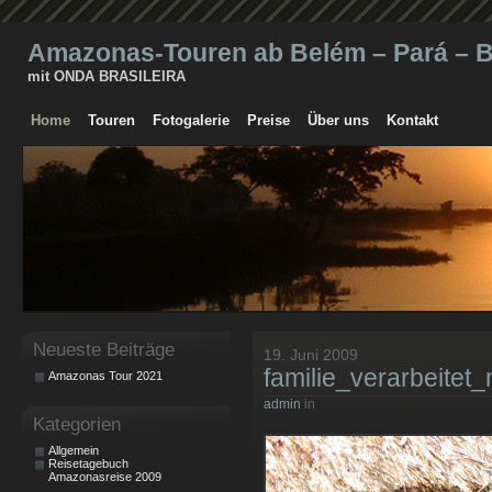
Amazonas-Touren ab Belém – Pará – Br
mit ONDA BRASILEIRA
Home
Touren
Fotogalerie
Preise
Über uns
Kontakt
Neueste Beiträge
19. Juni 2009
familie_verarbeitet
Amazonas Tour 2021
admin
in
Kategorien
Allgemein
Reisetagebuch
Amazonasreise 2009